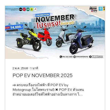
2 พ.ค. 2568
∙
1
นาที
POP EV NOVEMBER 2025
📣 ครบจบเรื่องรถไฟฟ้า ที่ POP EV by
Motogroup โมโตพระราม5 ✖︎ POP EV ตัวแทน
จำหน่ายมอเตอร์ไซค์ไฟฟ้าอย่างเป็นทางการ ไม่
สะดวกมากร้าน ▶ สามารถจองออนไลน์ ▶ บริการ
จัดไฟแนนซ์ ▶ อนุมัติถึงบ้าน ✨ พร้อมข้อเสนอ
พิเศษ ✨ 🌴 ฟรีดาวน์! ออกรถ 0 บาท 🌴 ผ่อนต่ำสุด