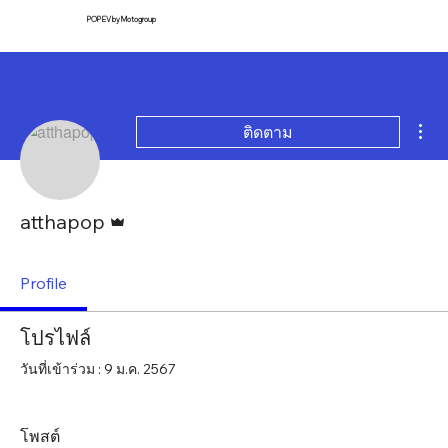
POP EV by Motogroup
ขั้
ติดตาม
ผู้ดูแลระบบ
atthapop
Profile
โปรไฟล์
วันที่เข้าร่วม : 9 ม.ค. 2567
โพสต์