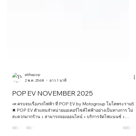
atthapop
2 พ.ค. 2568
ยาว 1 นาที
POP EV NOVEMBER 2025