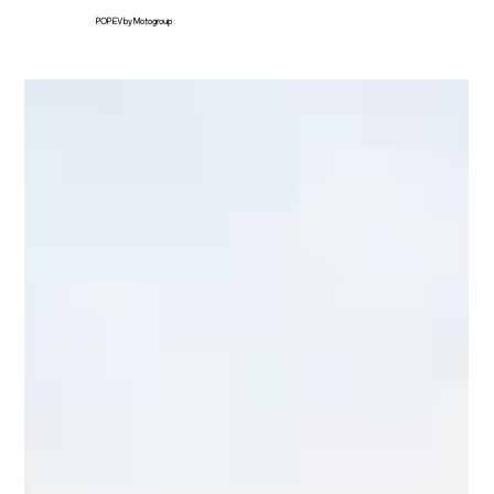
POP EV by Motogroup