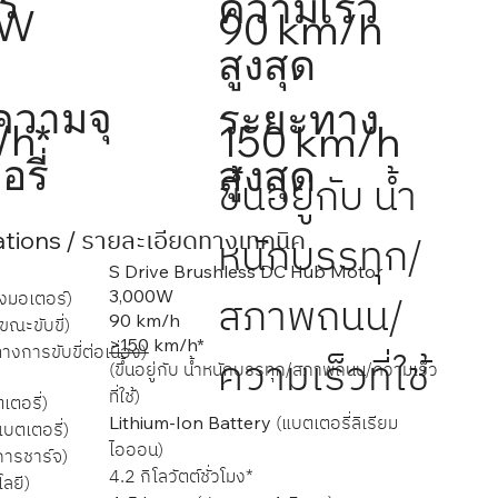
ร์
ความเร็ว
0W
90 km/h
สูงสุด
วามจุ
ระยะทาง
Wh*
150 km/h
รี่
สูงสุด
ขึ้นอยู่กับ น้ำ
/ รายละเอียดทางเทคนิค
หนักบรรทุก/
ations
S Drive Brushless DC Hub Motor
3,000W
งมอเตอร์)
สภาพถนน/
90 km/h
ขณะขับขี่)
>150
km/h*
งการขับขี่ต่อเนื่อง)
ความเร็วที่ใช้
(​ขึ้นอยู่กับ น้ำหนักบรรทุก/สภาพถนน/ความเร็ว
ที่ใช้)
ตอรี่)
(แบตเตอรี่ลิเรียม
Lithium-Ion Battery
บตเตอรี่)
ไอออน)
ารชาร์จ)
4.2 กิโลวัตต์ชั่วโมง*
ลยี)