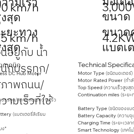
มอเตอ
วามเร็ว
3,00
90 km/h
ขนาด
ูงสุด
ระยะทาง
ขนาดค
4.2K
75 km/h
ูงสุด
แบตเตอ
ึ้นอยู่กับ น้ำ
นักบรรทุก/
งเทคนิค
Technical Specific
(ชนิดมอเตอร์)
Motor Type
less DC Hub Motor
สภาพถนน/
(กำลั
Motor Rated Power
(ความเร็วสูงสุด
Top Speed
(ระยะทา
Continuation miles
วามเร็วที่ใช้
ำหนักบรรทุก/สภาพถนน/ความเร็ว
(ชนิดของแบตเ
Battery Type
(แบตเตอรี่ลิเรียม
attery
(ความจุแ
Battery Capacity
(ระยะเวลาก
Charging Time
โมง*
(เทคโนโ
Smart Technology