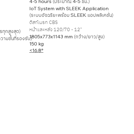
(ประมาณ
ชม.)
4-5 hours
4-5
IoT System with SLEEK Application
(ระบบอัจฉริยะพร้อม
แอปพลิเคชั่น)
SLEEK
ดิสก์เบรก CBS
หน้าและหลัง 120/70 - 12"
รทุกสูงสุด)
(กว้าง/ยาว/สูง)
1805x773x1143 mm
วามชั้นที่รองรับ)
150 kg
<16.8°