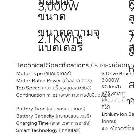
มอเตอร์
ค
3,000W
ขนาด
ส
ขนาดความจุ
2.1 KWh*
แบตเตอรี่
ส
ข
ห
/ รายละเอียดทา
Technical Specifications
(ชนิดมอเตอร์)
S Drive Brush
Motor Type
3,000W
(กำลังมอเตอร์)
Motor Rated Power
90 km/h
(ความเร็วสูงสุดขณะขับขี่)
Top Speed
>
75 km/h*
(ระยะทางการขับขี่ต่อเนื่อง)
Continuation miles
ค
(​ขึ้นอยู่กับ น้
ที่ใช้)
(ชนิดของแบตเตอรี่)
Battery Type
Lithium-Ion B
(ความจุแบตเตอรี่)
Battery Capacity
ไอออน)
(ระยะเวลาการชาร์จ)
Charging Time
4.2 กิโลวัตต์ชั่ว
(เทคโนโลยี)
Smart Technology