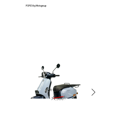
POP EV by Motogroup
SR 108
60,240.-
79,500.-