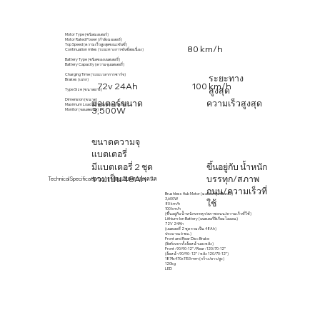
Motor Type (ชนิดมอเตอร์)
Motor Rated Power (กำลังมอเตอร์)
Top Speed (ความเร็วสูงสุดขณะขับขี่)
80 km/h
Continuation miles (ระยะทางการขับขี่ต่อเนื่อง)
Battery Type (ชนิดของแบตเตอรี่)
Battery Capacity (ความจุแบตเตอรี่)
Charging Time (ระยะเวลาการชาร์จ)
ระยะทาง
Brakes (เบรก)
72v 24Ah
100 km/h
สูงสุด
Type Size (ขนาดยาง)
Dimension (ขนาด)
มอเตอร์ขนาด
ความเร็วสูงสุด
Maximum Load (น้ำหนักบรรทุกสูงสุด)
3,500W
Monitor (จอแสดงผล)
ขนาดความจุ
แบตเตอรี่
มีแบตเตอรี่ 2 ชุด
ขึ้นอยู่กับ น้ำหนัก
รวมเป็น 48Ah
บรรทุก/สภาพ
Technical Specifications / รายละเอียดทางเทคนิค
ถนน/ความเร็วที่
Brushless Hub Motor (มอเตอร์ดุมล้อหลัง)
3,600W
ใช้
80 km/h
100 km/h
(​ขึ้นอยู่กับ น้ำหนักบรรทุก/สภาพถนน/ความเร็วที่ใช้)
Lithium-Ion Battery (แบตเตอรี่ลิเรียมไอออน)
72V 24Ah
(​แบตเตอรี่ 2 ชุด รวมเป็น 48Ah)
ประมาณ 6 ชม.)
Front and Rear Disc Brake
(ดิสก์เบรก ทั้งล้อหน้าและหลัง)
Front : 90/90-12" / Rear : 120/70-12"
(ล้อหน้า 90/90- 12" / หลัง 120/70-12")
1874x470x1153 mm (กว้าง/ยาว/สูง)
120kg
LED