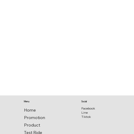
Social
Menu
Facebook
Home
Line
Promotion
Tiktok
Product
Test Ride