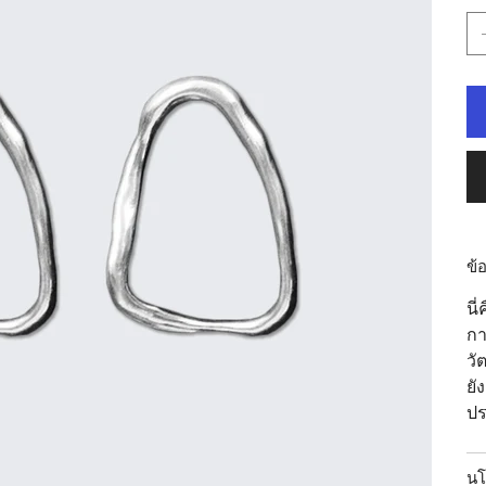
ข้
นี
กา
วั
ยั
ปร
นโ