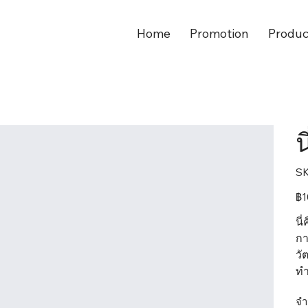
Home
Promotion
Produc
น
SK
ราค
฿1
เดิม
นี
กา
วั
ท
จำ